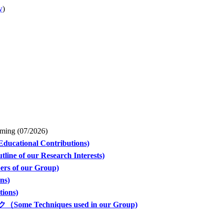
y
)
oming
(07/2026)
ional Contributions)
line of our Research Interests)
rs of our Group)
ns)
ons)
 Techniques used in our Group)