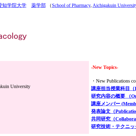
愛知学院大学
薬学部
（
School of Pharmacy
,
Aichigakuin Universit
-New Topics-
・
New Publications c
kuin University
講座担当授業科目（Educat
研究内容の概要
（Out
講座メンバー
(Membe
発表論文（Publicatio
共同研究（Collaborati
研究技術・テクニック（Some