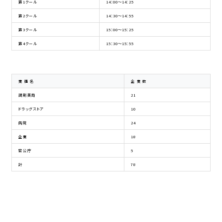
第1クール
14：00～14：25
第2クール
14：30～14：55
第3クール
15：00～15：25
第4クール
15：30～15：55
業 種 名
企 業 数
調剤薬局
21
ドラッグストア
10
病院
24
企業
18
官公庁
5
計
78