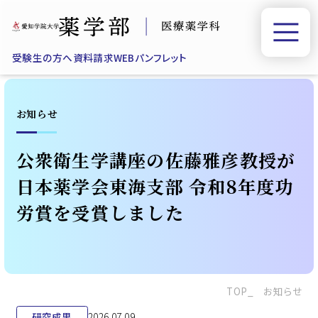
受験生の方へ
資料請求
WEBパンフレット
お知らせ
公衆衛生学講座の佐藤雅彦教授が
日本薬学会東海支部 令和8年度功
労賞を受賞しました
TOP
お知らせ
研究成果
2026.07.09