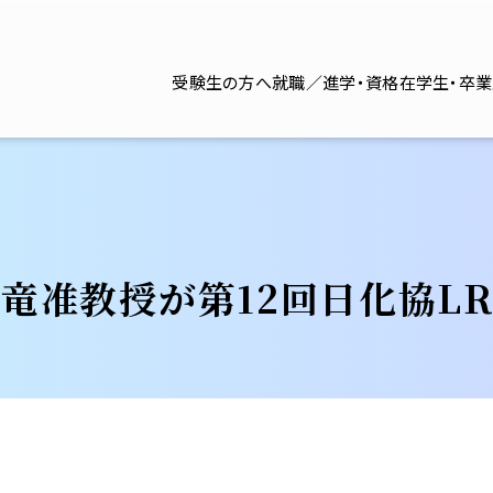
受験生の方へ
就職／進学・資格
在学生・卒
竜准教授が第12回日化協L