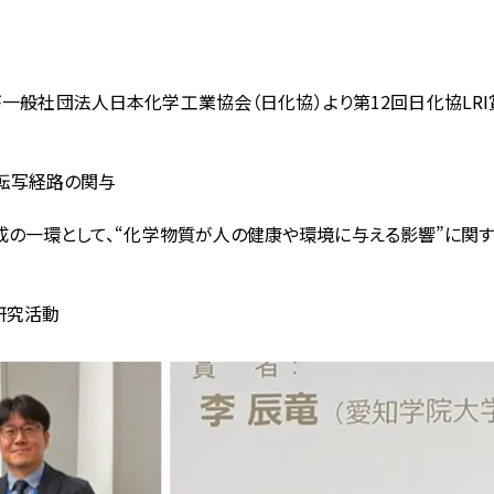
が一般社団法人日本化学工業協会（日化協）より第12回日化協LRI賞
転写経路の関与
育成の一環として、“化学物質が人の健康や環境に与える影響”に関
自主研究活動