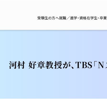
受験生の方へ
就職／進学・資格
在学生・卒
 河村 好章教授が、TBS「